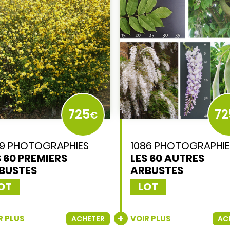
725
72
€
79 PHOTOGRAPHIES
1086 PHOTOGRAPHIE
S 60 PREMIERS
LES 60 AUTRES
BUSTES
ARBUSTES
OT
LOT
R PLUS
VOIR PLUS
ACHETER
AC