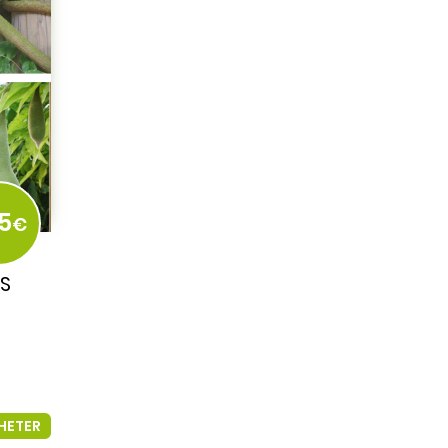
5
€
S
HETER