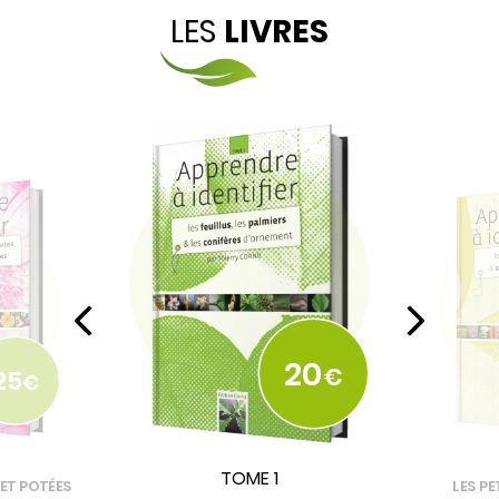
LES
LIVRES
20
€
25
€
TOME 1
 ET POTÉES
LES PE